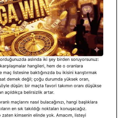
sorduğunuzda aslında iki şey birden soruyorsunuz:
arşılaşmalar hangileri, hem de o oranlara
maç listesine baktığınızda bu ikisini karıştırmak
ırsat demek değil; çoğu durumda yüksek oran,
şöyle düşün: bir maçta favori takımın oranı düşükse
açıldıkça belirsizlik artar.
nlı maçlarını nasıl bulacağınızı, hangi başlıklara
ıların en sık takıldığı noktaları konuşacağız.
 zaten kimsenin elinde yok. Amacım, listeyi