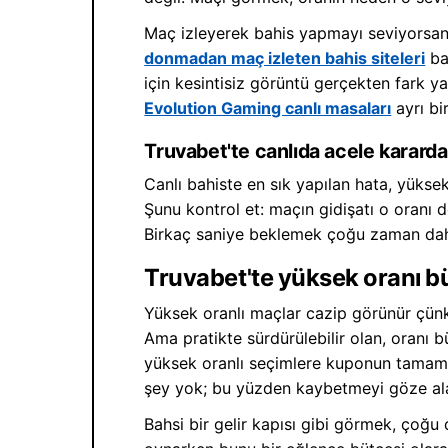
Maç izleyerek bahis yapmayı seviyorsanı
donmadan maç izleten bahis siteleri
baş
için kesintisiz görüntü gerçekten fark yar
Evolution Gaming canlı masaları
ayrı bi
Truvabet'te canlıda acele karard
Canlı bahiste en sık yapılan hata, yük
Şunu kontrol et: maçın gidişatı o oranı d
Birkaç saniye beklemek çoğu zaman daha
Truvabet'te yüksek oranı 
Yüksek oranlı maçlar cazip görünür çün
Ama pratikte sürdürülebilir olan, oranı 
yüksek oranlı seçimlere kuponun tamamını
şey yok; bu yüzden kaybetmeyi göze alab
Bahsi bir gelir kapısı gibi görmek, çoğu 