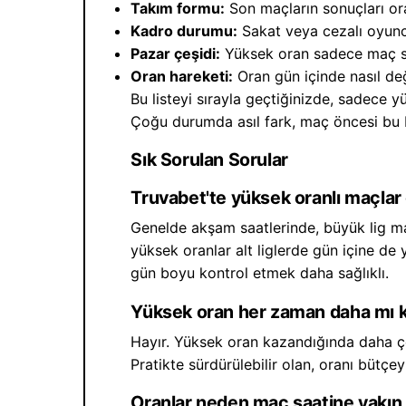
Takım formu:
Son maçların sonuçları ora
Kadro durumu:
Sakat veya cezalı oyuncu
Pazar çeşidi:
Yüksek oran sadece maç so
Oran hareketi:
Oran gün içinde nasıl de
Bu listeyi sırayla geçtiğinizde, sadece y
Çoğu durumda asıl fark, maç öncesi bu b
Sık Sorulan Sorular
Truvabet'te yüksek oranlı maçlar
Genelde akşam saatlerinde, büyük lig ma
yüksek oranlar alt liglerde gün içine de y
gün boyu kontrol etmek daha sağlıklı.
Yüksek oran her zaman daha mı k
Hayır. Yüksek oran kazandığında daha ç
Pratikte sürdürülebilir olan, oranı bütç
Oranlar neden maç saatine yakın 