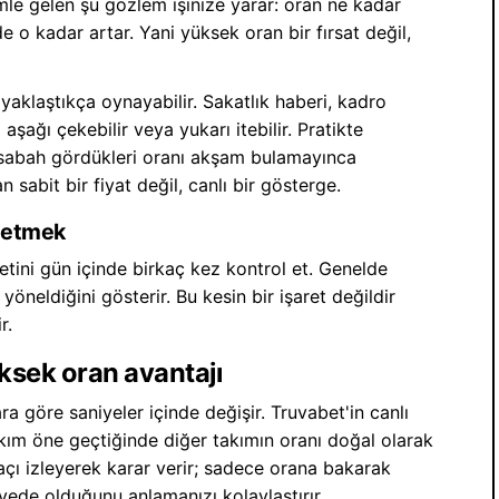
imle gelen şu gözlem işinize yarar: oran ne kadar
 o kadar artar. Yani yüksek oran bir fırsat değil,
yaklaştıkça oynayabilir. Sakatlık haberi, kadro
aşağı çekebilir veya yukarı itebilir. Pratikte
ı: sabah gördükleri oranı akşam bulamayınca
 sabit bir fiyat değil, canlı bir gösterge.
p etmek
etini gün içinde birkaç kez kontrol et. Genelde
yöneldiğini gösterir. Bu kesin bir işaret değildir
r.
ksek oran avantajı
ra göre saniyeler içinde değişir. Truvabet'in canlı
ım öne geçtiğinde diğer takımın oranı doğal olarak
maçı izleyerek karar verir; sadece orana bakarak
yede olduğunu anlamanızı kolaylaştırır.