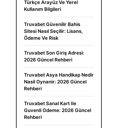
Türkçe Arayüz Ve Yerel
Kullanım Bilgileri
Truvabet Güvenilir Bahis
Sitesi Nasıl Seçilir: Lisans,
Ödeme Ve Risk
Truvabet Son Giriş Adresi:
2026 Güncel Rehberi
Truvabet Asya Handikap Nedir
Nasil Oynanir: 2026 Güncel
Rehberi
Truvabet Sanal Kart Ile
Guvenli Odeme: 2026 Güncel
Rehberi