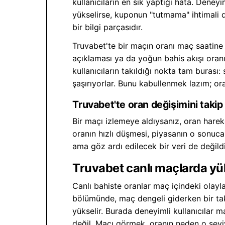
kullanıcıların en sık yaptığı hata. Deney
yükselirse, kuponun "tutmama" ihtimali de
bir bilgi parçasıdır.
Truvabet'te bir maçın oranı maç saatine 
açıklaması ya da yoğun bahis akışı oranı 
kullanıcıların takıldığı nokta tam buras
şaşırıyorlar. Bunu kabullenmek lazım; oran
Truvabet'te oran değişimini taki
Bir maçı izlemeye aldıysanız, oran harek
oranın hızlı düşmesi, piyasanın o sonuca 
ama göz ardı edilecek bir veri de değildi
Truvabet canlı maçlarda yü
Canlı bahiste oranlar maç içindeki olayla
bölümünde, maç dengeli giderken bir tak
yükselir. Burada deneyimli kullanıcılar 
değil. Maçı görmek, oranın neden o sevi