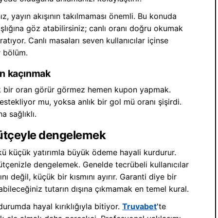
z, yayın akışının takılmaması önemli. Bu konuda
lığına göz atabilirsiniz; canlı oranı doğru okumak
atıyor. Canlı masaları seven kullanıcılar içinse
r bölüm.
an kaçınmak
sek bir oran görür görmez hemen kupon yapmak.
estekliyor mu, yoksa anlık bir gol mü oranı şişirdi.
 sağlıklı.
bütçeyle dengelemek
kü küçük yatırımla büyük ödeme hayali kurdurur.
bütçenizle dengelemek. Genelde tecrübeli kullanıcılar
 değil, küçük bir kısmını ayırır. Garanti diye bir
ileceğiniz tutarın dışına çıkmamak en temel kural.
durumda hayal kırıklığıyla bitiyor.
Truvabet
'te