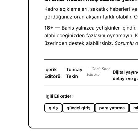
Kadro açıklamaları, sakatlık haberleri ve
gördüğünüz oran akşam farklı olabilir. 
18+
— Bahis yalnızca yetişkinler içindi
alabileceğinizden fazlasını oynamayın. 
üzerinden destek alabilirsiniz.
Sorumlu o
İçerik
Tuncay
— Canlı Skor
Dijital yayın
Editörü
Editörü:
Tekin
detaylı ve g
İlgili Etiketler:
giriş
güncel giriş
para yatırma
mi