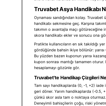
Truvabet Asya Handikabı N
Oynaması sandığından kolay. Truvabet üz
handikabı sekmesine geç. Karşına takıml
takımın o avantajla maçı götüreceğine i
skora handikabı ekler ve sonucu ona gör
Pratikte kullanıcıların en sık takıldığı 
gördüğünde bahsin ikiye bölünür: yarısı 0
Bu yüzden bazen kuponun yarısı kazanıp y
kupon sonrası mantığı tamamen oturur. 
hesaplamayı gözünle gör.
Truvabet'te Handikap Çizgileri N
Tam sayı handikaplarda (0, -1, +2) iade 
geri döner. Yarım handikaplarda (-0.5, +
çünkü skor asla tam o noktaya oturmaz. Ç
Deneyimli bahisçilerin çoğu, riski yönetm