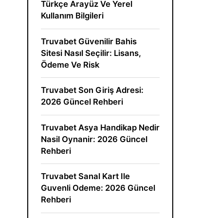
Türkçe Arayüz Ve Yerel
Kullanım Bilgileri
Truvabet Güvenilir Bahis
Sitesi Nasıl Seçilir: Lisans,
Ödeme Ve Risk
Truvabet Son Giriş Adresi:
2026 Güncel Rehberi
Truvabet Asya Handikap Nedir
Nasil Oynanir: 2026 Güncel
Rehberi
Truvabet Sanal Kart Ile
Guvenli Odeme: 2026 Güncel
Rehberi