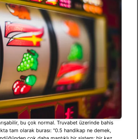
ışabilir, bu çok normal. Truvabet üzerinde bahis
nokta tam olarak burası: "0.5 handikap ne demek,
ündüğünden çok daha mantıklı bir sistem; bir kez