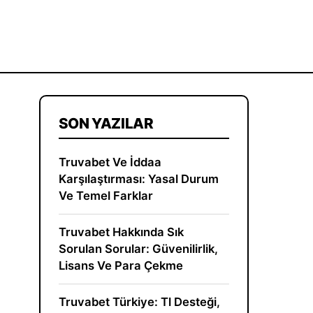
SON YAZILAR
Truvabet Ve İddaa
Karşılaştırması: Yasal Durum
Ve Temel Farklar
Truvabet Hakkında Sık
Sorulan Sorular: Güvenilirlik,
Lisans Ve Para Çekme
Truvabet Türkiye: Tl Desteği,