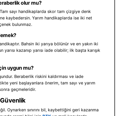
raberlik olur mu?
 Tam sayı handikaplarda skor tam çizgiye denk
r ne kaybedersin. Yarım handikaplarda ise iki net
seçenek bulunmaz.
 demek?
ndikaptır. Bahsin iki yarıya bölünür ve en yakın iki
 yarısı kazanıp yarısı iade olabilir; ilk başta karışık
için uygun mu?
ndur. Beraberlik riskini kaldırması ve iade
atikte yeni başlayanlara önerim, tam sayı ve yarım
sonra geçmeleridir.
 Güvenlik
eğil. Oynarken sınırını bil, kaybettiğini geri kazanma