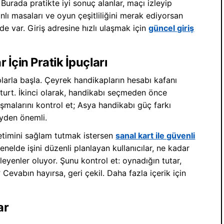
 Burada pratikte iyi sonuç alanlar, maçı izleyip
ı masaları ve oyun çeşitliliğini merak ediyorsan
 de var. Giriş adresine hızlı ulaşmak için
güncel giriş
 İçin Pratik İpuçları
larla başla. Çeyrek handikapların hesabı kafanı
 oturt. İkinci olarak, handikabı seçmeden önce
şmalarını kontrol et; Asya handikabı güç farkı
eyden önemli.
timini sağlam tutmak istersen
sanal kart ile güvenli
nelde işini düzenli planlayan kullanıcılar, ne kadar
rleyenler oluyor. Şunu kontrol et: oynadığın tutar,
evabın hayırsa, geri çekil. Daha fazla içerik için
ar