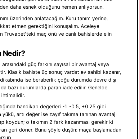
eden daha esnek olduğunu hemen anlıyorsun.
nım üzerinden anlatacağım. Kuru tanım yerine,
ikkat etmen gerektiğini konuşalım. Aceleye
 Truvabet'teki maç önü ve canlı bahislerde elin
 Nedir?
m arasındaki güç farkını sayısal bir avantaj veya
. Klasik bahiste üç sonuç vardır: ev sahibi kazanır,
ndikabında ise beraberlik çoğu durumda devre dışı
a da bazı durumlarda paran iade edilir. Genelde
ihtimalidir.
ğında handikap değerleri -1, -0.5, +0.25 gibi
 yükü, artı değer ise zayıf takıma tanınan avantajı
kap koydun; o takımın 2 fark kazanması gerekir ki
aran geri döner. Bunu şöyle düşün: maça başlamadan
orsun.