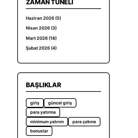
ZAMAN TÜNELI
Haziran 2026 (5)
Nisan 2026 (3)
Mart 2026 (18)
Şubat 2026 (4)
BAŞLIKLAR
giriş
güncel giriş
para yatırma
minimum yatırım
para çekme
bonuslar