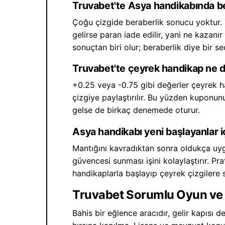
Truvabet'te Asya handikabında be
Çoğu çizgide beraberlik sonucu yoktur.
gelirse paran iade edilir, yani ne kazanı
sonuçtan biri olur; beraberlik diye bir 
Truvabet'te çeyrek handikap ne
+0.25 veya -0.75 gibi değerler çeyrek ha
çizgiye paylaştırılır. Bu yüzden kuponunun
gelse de birkaç denemede oturur.
Asya handikabı yeni başlayanlar 
Mantığını kavradıktan sonra oldukça uygu
güvencesi sunması işini kolaylaştırır. Pr
handikaplarla başlayıp çeyrek çizgilere 
Truvabet Sorumlu Oyun ve
Bahis bir eğlence aracıdır, gelir kapısı d