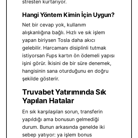
stresten kurtarıyor.
Hangi Yöntem Kimin İçin Uygun?
Net bir cevap yok, kullanım
alışkanlığına bağlı. Hızlı ve sık işlem
yapan biriysen Tosla daha akıcı
gelebilir. Harcamanı disiplinli tutmak
istiyorsan Fups kartın ön ödemeli yapısı
işini görür. İkisini de bir süre denemek,
hangisinin sana oturduğunu en doğru
şekilde gösterir.
Truvabet Yatırımında Sık
Yapılan Hatalar
En sık karşılaşılan sorun, transferin
yapıldığı ama bonusun gelmediği
durum. Bunun arkasında genelde iki
sebep yatıyor: ya işlem bonus