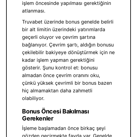
işlem öncesinde yapılması gerektiğinin
atlanması.
Truvabet üzerinde bonus genelde belirli
bir alt limitin üzerindeki yatırımlarda
geçerli oluyor ve çevrim şartına
bağlanıyor. Çevrim şartı, aldığın bonusu
çekilebilir bakiyeye dönüştürmek için ne
kadar işlem yapman gerektiğini
gösterir. Şunu kontrol et: bonusu
almadan önce çevrim oranını oku,
çünkü yüksek çevrimli bir bonus bazen
hiç almamaktan daha zahmetli
olabiliyor.
Bonus Öncesi Bakılması
Gerekenler
İşleme başlamadan önce birkaç şeyi
gözden geçirmekte fayda var. Genelde