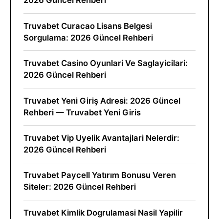
2026 Güncel Rehberi
Truvabet Curacao Lisans Belgesi
Sorgulama: 2026 Güncel Rehberi
Truvabet Casino Oyunlari Ve Saglayicilari:
2026 Güncel Rehberi
Truvabet Yeni Giriş Adresi: 2026 Güncel
Rehberi — Truvabet Yeni Giris
Truvabet Vip Uyelik Avantajlari Nelerdir:
2026 Güncel Rehberi
Truvabet Paycell Yatırım Bonusu Veren
Siteler: 2026 Güncel Rehberi
Truvabet Kimlik Dogrulamasi Nasil Yapilir