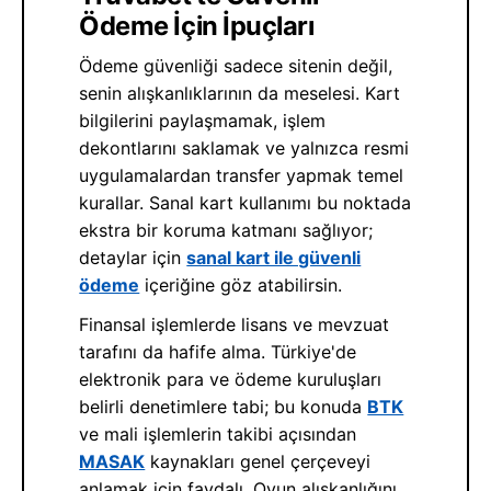
Ödeme İçin İpuçları
Ödeme güvenliği sadece sitenin değil,
senin alışkanlıklarının da meselesi. Kart
bilgilerini paylaşmamak, işlem
dekontlarını saklamak ve yalnızca resmi
uygulamalardan transfer yapmak temel
kurallar. Sanal kart kullanımı bu noktada
ekstra bir koruma katmanı sağlıyor;
detaylar için
sanal kart ile güvenli
ödeme
içeriğine göz atabilirsin.
Finansal işlemlerde lisans ve mevzuat
tarafını da hafife alma. Türkiye'de
elektronik para ve ödeme kuruluşları
belirli denetimlere tabi; bu konuda
BTK
ve mali işlemlerin takibi açısından
MASAK
kaynakları genel çerçeveyi
anlamak için faydalı. Oyun alışkanlığını