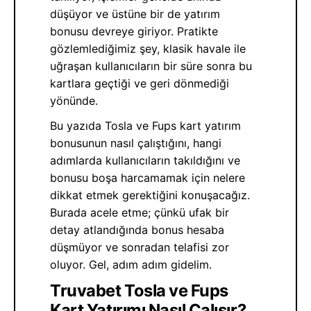
düşüyor ve üstüne bir de yatırım
bonusu devreye giriyor. Pratikte
gözlemlediğimiz şey, klasik havale ile
uğraşan kullanıcıların bir süre sonra bu
kartlara geçtiği ve geri dönmediği
yönünde.
Bu yazıda Tosla ve Fups kart yatırım
bonusunun nasıl çalıştığını, hangi
adımlarda kullanıcıların takıldığını ve
bonusu boşa harcamamak için nelere
dikkat etmek gerektiğini konuşacağız.
Burada acele etme; çünkü ufak bir
detay atlandığında bonus hesaba
düşmüyor ve sonradan telafisi zor
oluyor. Gel, adım adım gidelim.
Truvabet Tosla ve Fups
Kart Yatırımı Nasıl Çalışır?