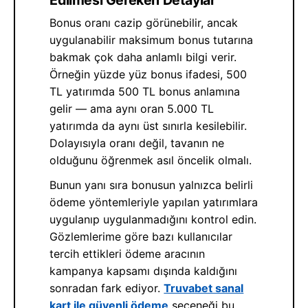
Edilmesi Gereken Detaylar
Bonus oranı cazip görünebilir, ancak
uygulanabilir maksimum bonus tutarına
bakmak çok daha anlamlı bilgi verir.
Örneğin yüzde yüz bonus ifadesi, 500
TL yatırımda 500 TL bonus anlamına
gelir — ama aynı oran 5.000 TL
yatırımda da aynı üst sınırla kesilebilir.
Dolayısıyla oranı değil, tavanın ne
olduğunu öğrenmek asıl öncelik olmalı.
Bunun yanı sıra bonusun yalnızca belirli
ödeme yöntemleriyle yapılan yatırımlara
uygulanıp uygulanmadığını kontrol edin.
Gözlemlerime göre bazı kullanıcılar
tercih ettikleri ödeme aracının
kampanya kapsamı dışında kaldığını
sonradan fark ediyor.
Truvabet sanal
kart ile güvenli ödeme
seçeneği bu