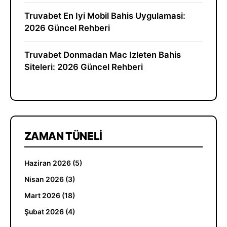
Truvabet En Iyi Mobil Bahis Uygulamasi:
2026 Güncel Rehberi
Truvabet Donmadan Mac Izleten Bahis
Siteleri: 2026 Güncel Rehberi
ZAMAN TÜNELI
Haziran 2026 (5)
Nisan 2026 (3)
Mart 2026 (18)
Şubat 2026 (4)