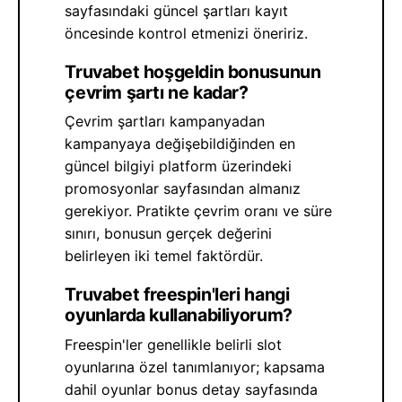
sayfasındaki güncel şartları kayıt
öncesinde kontrol etmenizi öneririz.
Truvabet hoşgeldin bonusunun
çevrim şartı ne kadar?
Çevrim şartları kampanyadan
kampanyaya değişebildiğinden en
güncel bilgiyi platform üzerindeki
promosyonlar sayfasından almanız
gerekiyor. Pratikte çevrim oranı ve süre
sınırı, bonusun gerçek değerini
belirleyen iki temel faktördür.
Truvabet freespin'leri hangi
oyunlarda kullanabiliyorum?
Freespin'ler genellikle belirli slot
oyunlarına özel tanımlanıyor; kapsama
dahil oyunlar bonus detay sayfasında