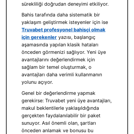
sürekliliği doğrudan deneyimi etkiliyor.
Bahis tarafında daha sistematik bir
yaklaşım geliştirmek isteyenler için ise
Truvabet profesyonel bahisçi olmak
için gerekenler
yazısı, başlangıç
aşamasında yapılan klasik hataları
önceden görmenizi sağlıyor. Yeni üye
avantajlarını değerlendirmek için
sağlam bir temel oluşturmak, o
avantajları daha verimli kullanmanın
yolunu açıyor.
Genel bir değerlendirme yapmak
gerekirse: Truvabet yeni üye avantajları,
makul beklentilerle yaklaşıldığında
gerçekten faydalanılabilir bir paket
sunuyor. Asıl önemli olan, şartları
önceden anlamak ve bonusu bu