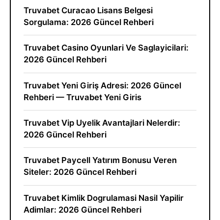
Truvabet Curacao Lisans Belgesi
Sorgulama: 2026 Güncel Rehberi
Truvabet Casino Oyunlari Ve Saglayicilari:
2026 Güncel Rehberi
Truvabet Yeni Giriş Adresi: 2026 Güncel
Rehberi — Truvabet Yeni Giris
Truvabet Vip Uyelik Avantajlari Nelerdir:
2026 Güncel Rehberi
Truvabet Paycell Yatırım Bonusu Veren
Siteler: 2026 Güncel Rehberi
Truvabet Kimlik Dogrulamasi Nasil Yapilir
Adimlar: 2026 Güncel Rehberi